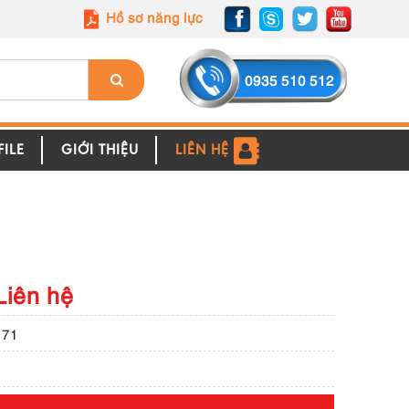
Hồ sơ năng lực
0935 510 512
ILE
GIỚI THIỆU
LIÊN HỆ
Liên hệ
171