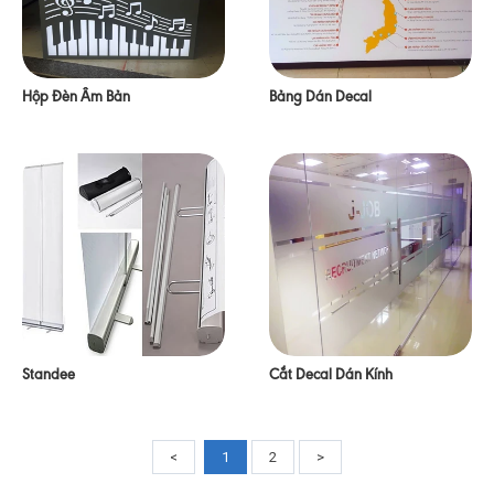
Hộp Đèn Âm Bản
Bảng Dán Decal
Standee
Cắt Decal Dán Kính
<
1
2
>