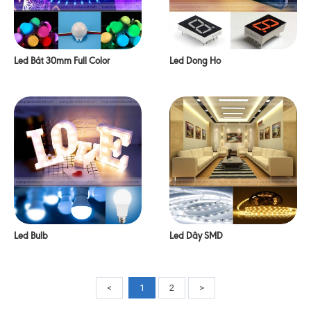
Led Bát 30mm Full Color
Led Dong Ho
Led Bulb
Led Dây SMD
<
1
2
>