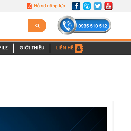
Hồ sơ năng lực
0935 510 512
ILE
GIỚI THIỆU
LIÊN HỆ