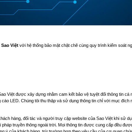
 Sao Việt
với hệ thống bảo mật chặt chẽ cùng quy trình kiểm soát n
.
 Việt được xây dựng nhằm cam kết bảo vệ tuyệt đối thông tin cá nh
ảng cáo LED. Chúng tôi thu thập và sử dụng thông tin chỉ với mục đíc
ách hàng, đối tác và người truy cập website của Sao Việt khi sử dụ
i pháp truyền thông ngoài trời. Mọi thông tin được cung cấp đều đượ
ồng ý của khách hàng, trừ trường hợp theo yêu cầu của cơ quan chức