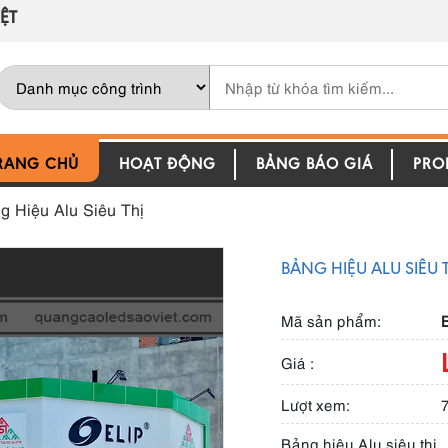
ỆT
RANG CHỦ
HOẠT ĐỘNG
BẢNG BÁO GIÁ
PROF
g Hiệu Alu Siêu Thị
BẢNG HIỆU ALU SIÊU 
Mã sản phẩm:
B
Giá :
Lượt xem:
Bảng hiệu Alu siêu thị