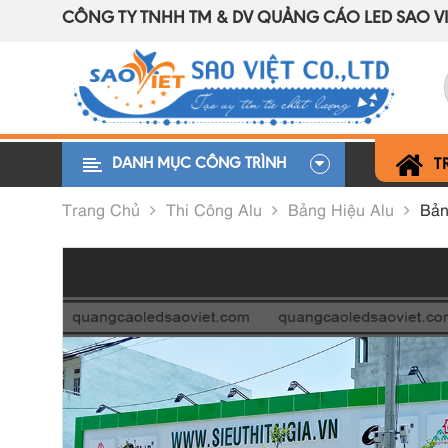
CÔNG TY TNHH TM & DV QUẢNG CÁO LED SAO VI
DANH MỤC CÔNG TRÌNH
T
Trang Chủ
Thi Công Alu
Bảng Hiệu Alu
Bản