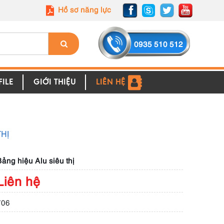
Hồ sơ năng lực
0935 510 512
ILE
GIỚI THIỆU
LIÊN HỆ
THỊ
ảng hiệu Alu siêu thị
Liên hệ
706