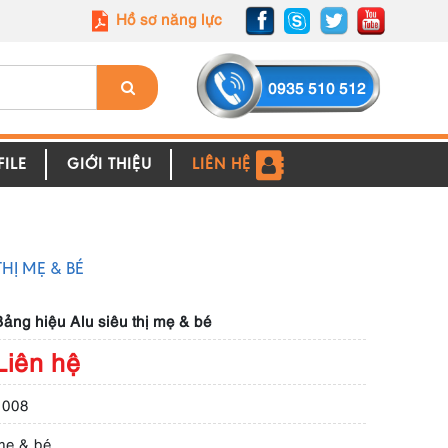
Hồ sơ năng lực
0935 510 512
ILE
GIỚI THIỆU
LIÊN HỆ
HỊ MẸ & BÉ
ảng hiệu Alu siêu thị mẹ & bé
Liên hệ
1008
 mẹ & bé