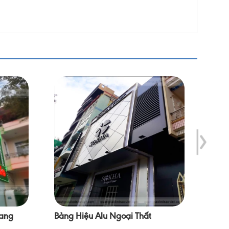
rang
Bảng Hiệu Alu Ngoại Thất
Bảng