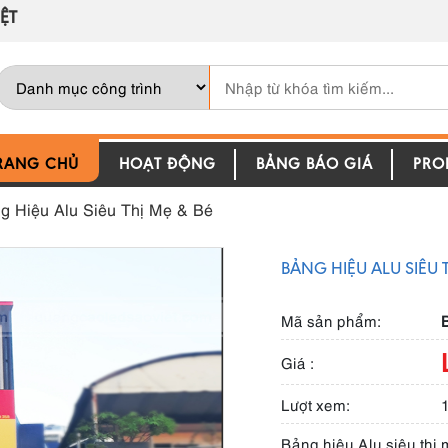
ỆT
RANG CHỦ
HOẠT ĐỘNG
BẢNG BÁO GIÁ
PROF
g Hiệu Alu Siêu Thị Mẹ & Bé
BẢNG HIỆU ALU SIÊU T
Mã sản phẩm:
B
Giá :
Lượt xem:
Bảng hiệu Alu siêu thị