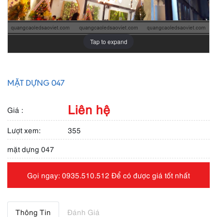
Tap to expand
MẶT DỰNG 047
Liên hệ
Giá :
Lượt xem:
355
mặt dựng 047
Gọi ngay: 0935.510.512 Để có được giá tốt nhất
Thông Tin
Đánh Giá