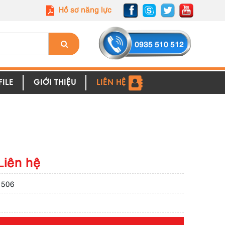
Hồ sơ năng lực
0935 510 512
ILE
GIỚI THIỆU
LIÊN HỆ
Liên hệ
1506