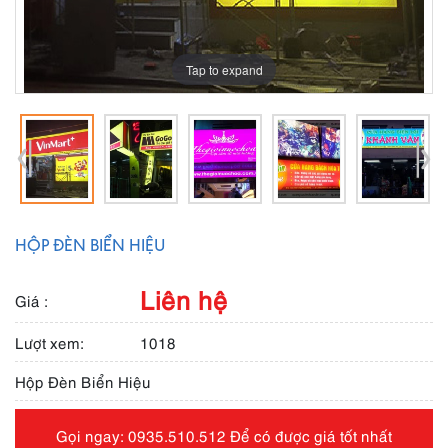
Tap to expand
HỘP ĐÈN BIỂN HIỆU
Liên hệ
Giá :
Lượt xem:
1018
Hộp Đèn Biển Hiệu
Gọi ngay: 0935.510.512 Để có được giá tốt nhất