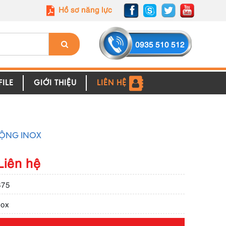
Hồ sơ năng lực
0935 510 512
ILE
GIỚI THIỆU
LIÊN HỆ
LỘNG INOX
Liên hệ
875
nox