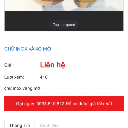
Tap to expand
CHỮ INOX VÀNG MỜ
Liên hệ
Giá :
Lượt xem:
418
chữ inox vàng mờ
Gọi ngay: 0935.510.512 Để có được giá tốt nhất
Thông Tin
Đánh Giá