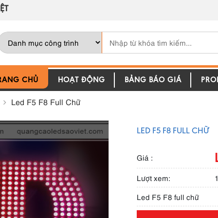
ỆT
RANG CHỦ
HOẠT ĐỘNG
BẢNG BÁO GIÁ
PROF
d
Led F5 F8 Full Chữ
LED F5 F8 FULL CHỮ
Giá :
Lượt xem:
Led F5 F8 full chữ