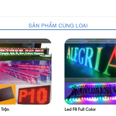
SẢN PHẨM CÙNG LOẠI
 Trận
Led F8 Full Color