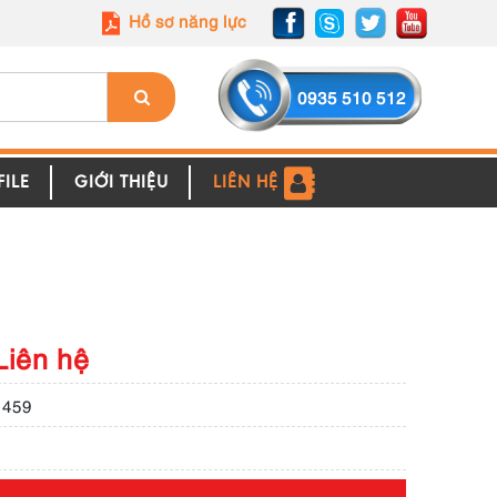
Hồ sơ năng lực
0935 510 512
ILE
GIỚI THIỆU
LIÊN HỆ
Liên hệ
1459