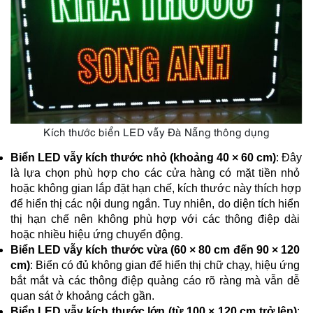
Kích thước biển LED vẫy Đà Nẵng thông dụng
Biển LED vẫy kích thước nhỏ (khoảng 40 × 60 cm)
: Đây 
là lựa chọn phù hợp cho các cửa hàng có mặt tiền nhỏ 
hoặc không gian lắp đặt hạn chế, kích thước này thích hợp 
để hiển thị các nội dung ngắn. Tuy nhiên, do diện tích hiển 
thị hạn chế nên không phù hợp với các thông điệp dài 
hoặc nhiều hiệu ứng chuyển động.
Biển LED vẫy kích thước vừa (60 × 80 cm đến 90 × 120 
cm)
: Biển có đủ không gian để hiển thị chữ chạy, hiệu ứng 
bắt mắt và các thông điệp quảng cáo rõ ràng mà vẫn dễ 
quan sát ở khoảng cách gần. 
Biển LED vẫy kích thước lớn (từ 100 × 120 cm trở lên)
: 