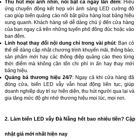
Thu hút mọi ánh nhìn, nổi bật cả ngày lẫn đêm
: Hiệu 
ứng chuyển động kết hợp với ánh sáng LED cường độ 
cao giúp biển quảng cáo nổi bật giữa hàng loạt bảng hiệu 
xung quanh. Khách hàng sẽ dễ dàng chú ý đến cửa hàng 
của bạn ngay cả trên những tuyến phố đông đúc hoặc vào 
ban đêm.
Linh hoạt thay đổi nội dung chỉ trong vài phút
: Bạn có 
thể dễ dàng cập nhật chương trình khuyến mãi, thông báo, 
sản phẩm mới hay các thông điệp quảng cáo theo từng 
thời điểm mà không cần tốn chi phí in ấn hay thay mới 
bảng hiệu.
Quảng bá thương hiệu 24/7
: Ngay cả khi cửa hàng đã 
đóng cửa, biển LED vẫy vẫn hoạt động liên tục, giúp 
doanh nghiệp duy trì sự hiện diện, thu hút người qua lại và 
gia tăng mức độ ghi nhớ thương hiệu mọi lúc, mọi nơi.
2. Làm biển LED vẫy Đà Nẵng hết bao nhiêu tiền? Cập 
nhật giá mới nhất hiện nay