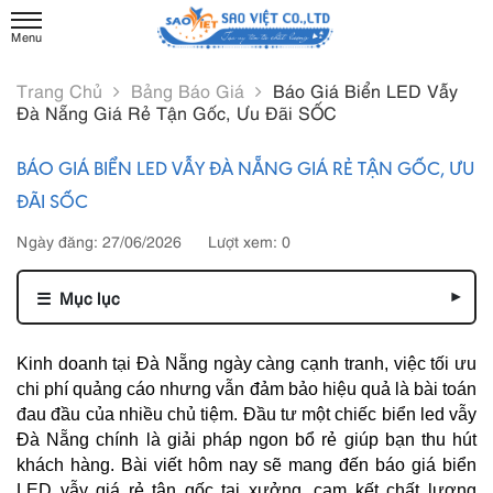
Trang Chủ
Bảng Báo Giá
Báo Giá Biển LED Vẫy
Đà Nẵng Giá Rẻ Tận Gốc, Ưu Đãi SỐC
BÁO GIÁ BIỂN LED VẪY ĐÀ NẴNG GIÁ RẺ TẬN GỐC, ƯU
ĐÃI SỐC
Ngày đăng: 27/06/2026
Lượt xem: 0
☰
Mục lục
▾
Kinh doanh tại Đà Nẵng ngày càng cạnh tranh, việc tối ưu 
chi phí quảng cáo nhưng vẫn đảm bảo hiệu quả là bài toán 
đau đầu của nhiều chủ tiệm. Đầu tư một chiếc biển led vẫy 
Đà Nẵng chính là giải pháp ngon bổ rẻ giúp bạn thu hút 
khách hàng. Bài viết hôm nay sẽ mang đến báo giá biển 
LED vẫy giá rẻ tận gốc tại xưởng, cam kết chất lượng 