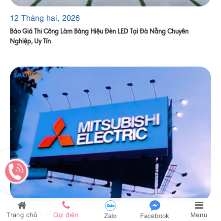
12 Tháng hai, 2026
Báo Giá Thi Công Làm Bảng Hiệu Đèn LED Tại Đà Nẵng Chuyên
Nghiệp, Uy Tín
25 Tháng hai, 2026
Trang chủ
Gọi điện
Menu
Zalo
Facebook