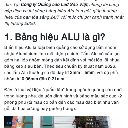
đại. Tại
Công ty Quảng cáo Led Sao Việt
, chúng tôi cung
cấp dịch vụ thi công bảng hiệu Alu trọn gói, giúp thương
hiệu của bạn tỏa sáng 24/7 với mức chi phí cạnh tranh nhất
thị trường 2026.
1. Bảng hiệu ALU là gì?
Biển hiệu Alu là loại biển quảng cáo sử dụng tấm nhôm
nhựa Aluminium làm mặt dựng chính. Tấm Alu có cấu tạo
gồm hai lớp nhôm mỏng dán kết dính với một lớp lõi nhựa
bằng keo siêu bền. Theo tiêu chuẩn kỹ thuật năm 2026,
các tấm Alu thường có độ dày từ
3mm – 5mm
, với độ phủ
nhôm từ
0.06mm đến 0.21mm
.
Đây là loại vật liệu "quốc dân" trong ngành quảng cáo nhờ
trọng lượng nhẹ, dễ uốn định hình và bảng màu sắc cực kỳ
phong phú (từ màu cơ bản đến các màu đặc biệt như vân
gỗ, đá hoa cương hay gương bóng).