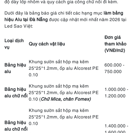
độ dày lớp nhôm và quy cách gia công chữ nổi đi kèm.
Dưới đây là bảng báo giá chi tiết các hạng mục
làm bảng
hiệu Alu tại Đà Nẵng
được cập nhật mới nhất năm 2026 tại
Led Sao Việt:
Đơn giá
Loại dịch
Quy cách vật liệu
tham khảo
vụ
(VNĐ/m2)
Khung sườn sắt hộp mạ kẽm
Bảng hiệu
600.000 -
25*25*1.2mm, ốp alu Alcorest PE
alu
750.000
0.10
Khung sườn sắt hộp mạ kẽm
Bảng hiệu
1.000.000 -
25*25*1.2mm, ốp alu Alcorest PE
alu chữ nổi
1.200.000
0.10 (
Chữ Mica, chân Fomex)
Khung sườn sắt hộp mạ kẽm
25*25*1.2mm, ốp alu Alcorest PE
Bảng hiệu
0.10
1.400.000 -
alu chữ nổi
1.600.000